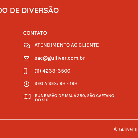
DO DE DIVERSÃO
CONTATO
ATENDIMENTO AO CLIENTE

sac@gulliver.com.br

(11) 4233-3500

SEG A SEX: 8H - 18H

RUA BARÃO DE MAUÁ 280, SÃO CAETANO

DO SUL
© Gulliver 