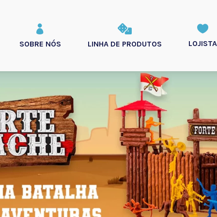



LOJISTA
SOBRE NÓS
LINHA DE PRODUTOS