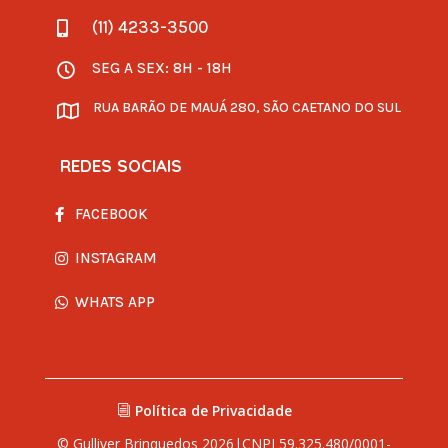
(11) 4233-3500

SEG A SEX: 8H - 18H

RUA BARÃO DE MAUÁ 280, SÃO CAETANO DO SUL

REDES SOCIAIS
FACEBOOK
INSTAGRAM
WHATS APP
Política de Privacidade
© Gulliver Brinquedos 2026|CNPJ 59.325.480/0001-